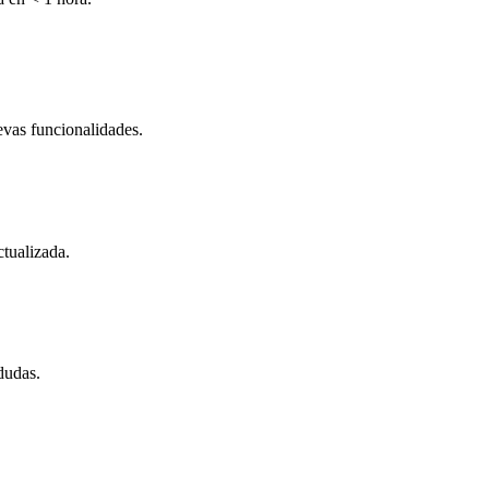
evas funcionalidades.
tualizada.
dudas.