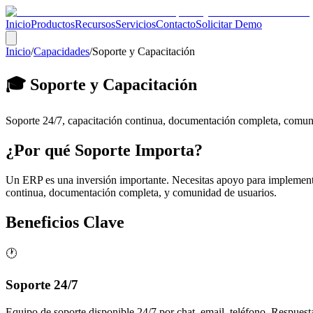
Inicio
Productos
Recursos
Servicios
Contacto
Solicitar Demo
Inicio
/
Capacidades
/
Soporte y Capacitación
🎓 Soporte y Capacitación
Soporte 24/7, capacitación continua, documentación completa, comuni
¿Por qué Soporte Importa?
Un ERP es una inversión importante. Necesitas apoyo para implementar
continua, documentación completa, y comunidad de usuarios.
Beneficios Clave
🕐
Soporte 24/7
Equipo de soporte disponible 24/7 por chat, email, teléfono. Respuest