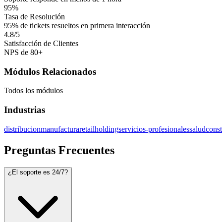
95%
Tasa de Resolución
95% de tickets resueltos en primera interacción
4.8/5
Satisfacción de Clientes
NPS de 80+
Módulos Relacionados
Todos los módulos
Industrias
distribucion
manufactura
retail
holding
servicios-profesionales
salud
cons
Preguntas Frecuentes
¿El soporte es 24/7?