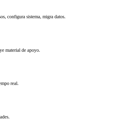
s, configura sistema, migra datos.
uye material de apoyo.
empo real.
ades.