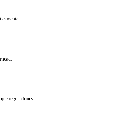
áticamente.
erhead.
mple regulaciones.